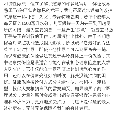
习惯性做法，但在了解了憋尿的许多危害后，你还敢再
憋尿吗?除了知道憋尿的危害，我们还应该知道如何改掉
憋尿这一坏习惯，为此，专家特地强调，若每个成年人
每天摄入1500毫升水分，则应保持一天内去三到四趟厕
所的习惯，最为重要的是，一旦产生“尿意”，就要立马放
下手头正在进行的工作，将尿液排出体外。由于长期憋
尿会对肾脏功能造成很大影响，所以戒掉它最好的方法
莫过于定时排尿，即使不想排尿也可以到厕所去一趟。
而保障健康的保险做法莫过于再给身体上一份保险，其
中健康类保险是最适合可能存在或担心健康隐患的人群
去购买的，它不仅能在一定程度上起到抚慰心灵的作
用，还可以在健康亮红灯的时候，解决没钱治病的困
扰。健康保险按给付方式分为给付型、报销型、津贴
型，投保人要根据自己的需要购买。如果购买了商业医
疗保险，大量的赔付金或者报销金额能够缓冲患者的心
理和经济压力，更好地接受治疗，而这正是保险的最大
益处所在，无时无刻保障着我们的身体健康。