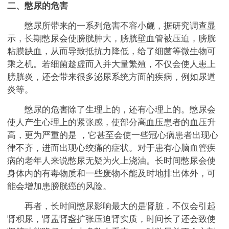
二、憋尿的危害
憋尿所带来的一系列危害不容小觑，据研究调查显
示，长期憋尿会使膀胱肿大，膀胱壁血管被压迫，膀胱
粘膜缺血，从而导致抵抗力降低，给了细菌等微生物可
乘之机。若细菌趁虚而入并大量繁殖，不仅会使人患上
膀胱炎，还会带来很多泌尿系统方面的疾病，例如尿道
炎等。
憋尿的危害除了生理上的，还有心理上的。憋尿会
使人产生心理上的紧张感，使部分高血压患者的血压升
高，更为严重的是 ，它甚至会使一些冠心病患者出现心
律不齐，进而出现心绞痛的症状。对于患有心脑血管疾
病的老年人来说憋尿无疑为火上浇油。长时间憋尿会使
身体内的有毒物质和一些废物不能及时地排出体外，可
能会增加患膀胱癌的风险。
再者，长时间憋尿影响最大的是肾脏，不仅会引起
肾积尿，肾盂肾盏扩张压迫肾实质，时间长了还会致使