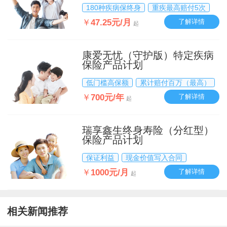
180种疾病保终身
重疾最高赔付5次
￥
47.25元/月
了解详情
起
康爱无忧（守护版）特定疾病
保险产品计划
低门槛高保额
累计赔付百万（最高）
￥
700元/年
了解详情
起
瑞享鑫生终身寿险（分红型）
保险产品计划
保证利益
现金价值写入合同
￥
1000元/月
了解详情
起
相关新闻推荐