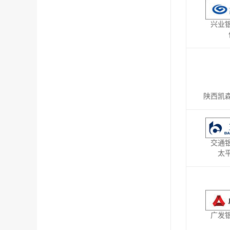
兴业
陕西凯
交通
太
广发