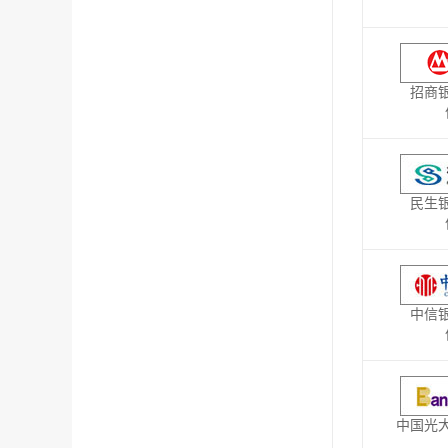
招商
民生
中信
中国光