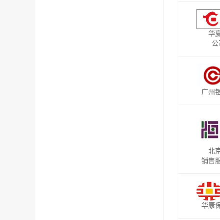
华
公
广州
北
销售
华康