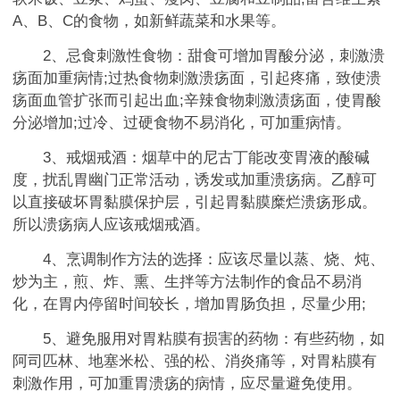
A、B、C的食物，如新鲜蔬菜和水果等。
2、忌食刺激性食物：甜食可增加胃酸分泌，刺激溃
疡面加重病情;过热食物刺激溃疡面，引起疼痛，致使溃
疡面血管扩张而引起出血;辛辣食物刺激渍疡面，使胃酸
分泌增加;过冷、过硬食物不易消化，可加重病情。
3、戒烟戒酒：烟草中的尼古丁能改变胃液的酸碱
度，扰乱胃幽门正常活动，诱发或加重溃疡病。乙醇可
以直接破坏胃黏膜保护层，引起胃黏膜糜烂溃疡形成。
所以溃疡病人应该戒烟戒酒。
4、烹调制作方法的选择：应该尽量以蒸、烧、炖、
炒为主，煎、炸、熏、生拌等方法制作的食品不易消
化，在胃内停留时间较长，增加胃肠负担，尽量少用;
5、避免服用对胃粘膜有损害的药物：有些药物，如
阿司匹林、地塞米松、强的松、消炎痛等，对胃粘膜有
刺激作用，可加重胃溃疡的病情，应尽量避免使用。