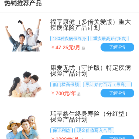
热销推荐产品
福享康健（多倍关爱版）重大
疾病保险产品计划
180种疾病保终身
重疾最高赔付5次
￥
47.25元/月
了解详情
起
康爱无忧（守护版）特定疾病
保险产品计划
低门槛高保额
累计赔付百万（最高）
￥
700元/年
了解详情
起
瑞享鑫生终身寿险（分红型）
保险产品计划
保证利益
现金价值写入合同
了解详情