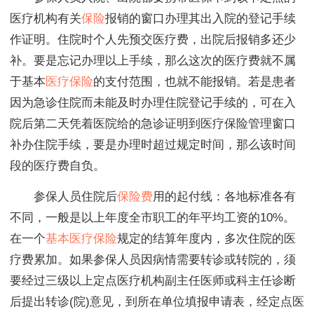
医疗机构有关
保险
报销的窗口办理其出入院的登记手续
作证明。住院时个人先预交医疗费，出院后报销多还少
补。要是忘记办理以上手续，那么这次的医疗费就不属
于基本
医疗保险
的支付范围，也就不能报销。若是患者
因为急诊住院而未能及时办理住院登记手续的，可在入
院后第二天凭着医院给的急诊证明到医疗保险管理窗口
补办住院手续，要是办理时超过规定时间，那么该时间
段的医疗费自负。
参保人员住院后
保险费
用的起付线：各地标准各有
不同，一般是以上年度全市职工的年平均工资的10%。
在一个
基本医疗保险
规定的结算年度内，多次住院的医
疗费累加。如果参保人员因病情需要转诊或转院的，须
要经过三级以上定点医疗机构副主任医师或科主任诊断
后提出转诊(院)意见，到所在单位填报申请表，经定点医