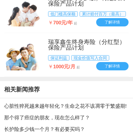
保险产品计划
低门槛高保额
累计赔付百万（最高）
￥
700元/年
了解详情
起
瑞享鑫生终身寿险（分红型）
保险产品计划
保证利益
现金价值写入合同
￥
1000元/月
了解详情
起
相关新闻推荐
心脏性猝死越来越年轻化？生命之花不该凋零于繁盛期!
那个得了癌症的朋友，现在怎么样了？
长护险多少钱一个月？有必要买吗？