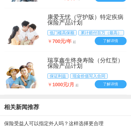
康爱无忧（守护版）特定疾病
保险产品计划
低门槛高保额
累计赔付百万（最高）
￥
700元/年
了解详情
起
瑞享鑫生终身寿险（分红型）
保险产品计划
保证利益
现金价值写入合同
￥
1000元/月
了解详情
起
相关新闻推荐
保险受益人可以指定外人吗？这样选择更合理