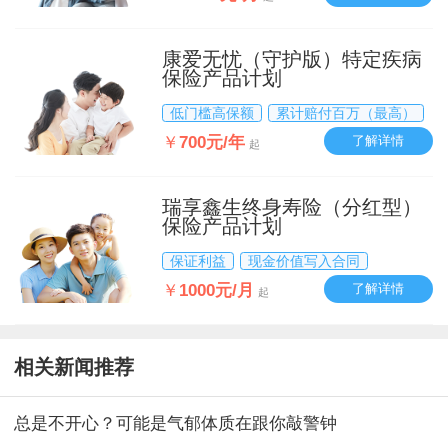
康爱无忧（守护版）特定疾病
保险产品计划
低门槛高保额
累计赔付百万（最高）
￥
700元/年
了解详情
起
瑞享鑫生终身寿险（分红型）
保险产品计划
保证利益
现金价值写入合同
￥
1000元/月
了解详情
起
相关新闻推荐
总是不开心？可能是气郁体质在跟你敲警钟