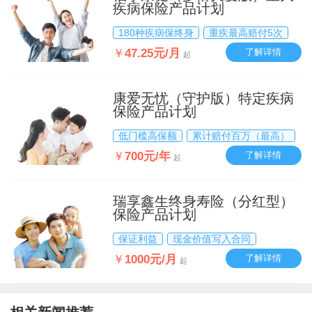
疾病保险产品计划
180种疾病保终身
重疾最高赔付5次
￥
47.25元/月
了解详情
起
康爱无忧（守护版）特定疾病
保险产品计划
低门槛高保额
累计赔付百万（最高）
￥
700元/年
了解详情
起
瑞享鑫生终身寿险（分红型）
保险产品计划
保证利益
现金价值写入合同
￥
1000元/月
了解详情
起