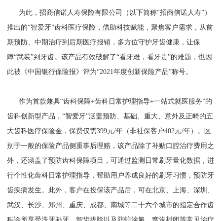
为此，招商信诺人寿保险有限公司（以下简称“招商信诺人寿”）
推出的“智爱牙”齿科医疗保险，借助科技赋能，聚焦客户需求，从前
期预防、中期治疗到后期医疗报销，多方位守护牙齿健康，让保
障“武装”到牙齿。该产品有效破解了“看牙难，看牙贵”的难题，也因
此被《中国银行保险报》评为“2021年度创新保险产品”称号。
作为首款兼具“齿科保障+齿科日常护理指导+一站式就医服务”的
齿科创新型产品，“智爱牙”涵盖预防、基础、重大、意外及正畸的五
大齿科医疗保险金，保费仅需399元/年（非社保客户402元/年）。区
别于一般的保险产品侧重事后理赔，该产品除了补贴口腔治疗费用之
外，还涵盖了预防齿科保障项目，可通过监测日常刷牙量化数据，进
行个性化齿科日常护理指导，帮助用户养成良好的刷牙习惯，预防牙
齿疾病发生。此外，客户在投保该产品后，可在北京、上海、深圳、
武汉、长沙、郑州、重庆、成都、南城等二十六个城市的指定合作齿
科诊所享受洗牙补牙、智齿拔除以及防蛀涂氟、窝沟封闭等常见治疗