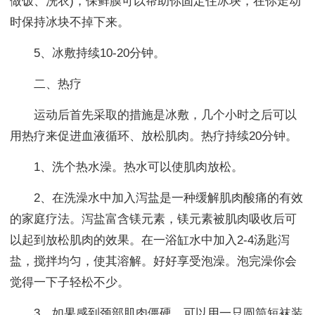
做饭、洗衣)，保鲜膜可以帮助你固定住冰块，在你走动
时保持冰块不掉下来。
5、冰敷持续10-20分钟。
二、热疗
运动后首先采取的措施是冰敷，几个小时之后可以
用热疗来促进血液循环、放松肌肉。热疗持续20分钟。
1、洗个热水澡。热水可以使肌肉放松。
2、在洗澡水中加入泻盐是一种缓解肌肉酸痛的有效
的家庭疗法。泻盐富含镁元素，镁元素被肌肉吸收后可
以起到放松肌肉的效果。在一浴缸水中加入2-4汤匙泻
盐，搅拌均匀，使其溶解。好好享受泡澡。泡完澡你会
觉得一下子轻松不少。
3、如果感到颈部肌肉僵硬，可以用一只圆筒短袜装