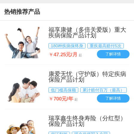
热销推荐产品
福享康健（多倍关爱版）重大
疾病保险产品计划
180种疾病保终身
重疾最高赔付5次
￥
47.25元/月
了解详情
起
康爱无忧（守护版）特定疾病
保险产品计划
低门槛高保额
累计赔付百万（最高）
￥
700元/年
了解详情
起
瑞享鑫生终身寿险（分红型）
保险产品计划