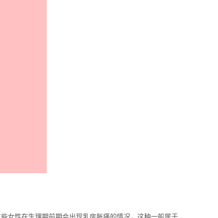
些女性在生理期前期会出现乳房胀痛的情况，这种一般属于