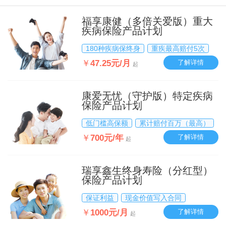
福享康健（多倍关爱版）重大
疾病保险产品计划
180种疾病保终身
重疾最高赔付5次
￥
47.25元/月
了解详情
起
康爱无忧（守护版）特定疾病
保险产品计划
低门槛高保额
累计赔付百万（最高）
￥
700元/年
了解详情
起
瑞享鑫生终身寿险（分红型）
保险产品计划
保证利益
现金价值写入合同
￥
1000元/月
了解详情
起