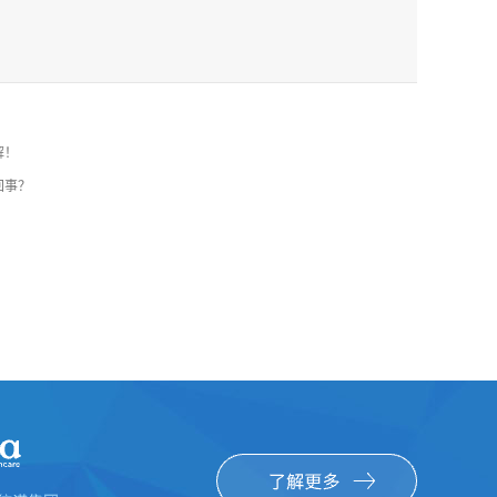
解！
回事？