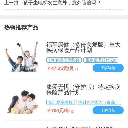
上一篇：
孩子坐电梯发生意外，意外险赔吗？
热销推荐产品
福享康健（多倍关爱版）重大
疾病保险产品计划
180种疾病保终身
重疾最高赔付5次
￥
47.25元/月
了解详情
起
康爱无忧（守护版）特定疾病
保险产品计划
低门槛高保额
累计赔付百万（最高）
￥
700元/年
了解详情
起