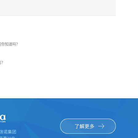
害你知道吗？
害？