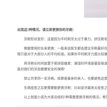
出现这5种情况，请立即更换你的牙刷：
牙刷形状变形：这是因为平时刷牙太过于暴力，挤压刷毛导
根据使用时长来更换：一般来说医生都会建议牙刷最好在使用
限只是对于大部分人的平均标准。如果你平时刷牙力度比较
将牙刷长时间放置于密闭容器里：潮湿的环境是最容易滋生
是对我们的牙齿健康安全的保障!
禁止共享同一支牙刷。就算是最亲的亲人，也要避免这类情
生病痊愈之后更需要勤更换牙刷：比如说牙龈发炎痊愈之后
以上就是小诺为大家总结的5种需要更换牙刷的情况，希望