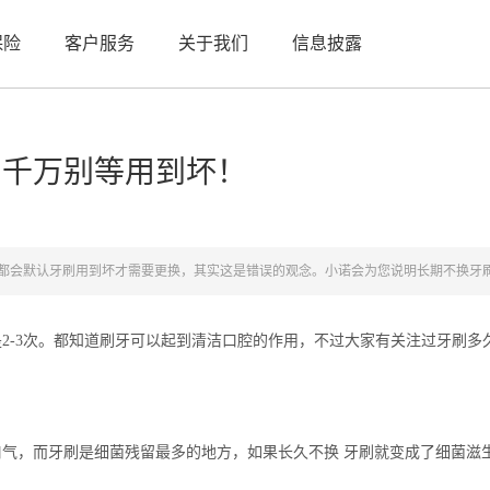
保险
客户服务
关于我们
信息披露
，千万别等用到坏！
都会默认牙刷用到坏才需要更换，其实这是错误的观念。小诺会为您说明长期不换牙
-3次。都知道刷牙可以起到清洁口腔的作用，不过大家有关注过牙刷多久
，而牙刷是细菌残留最多的地方，如果长久不换 牙刷就变成了细菌滋