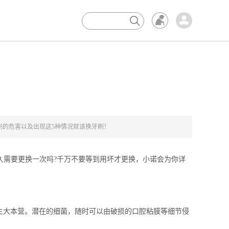
×
刷的危害以及出现这5种情况就该换牙刷！
需要更换一次吗?千万不要等到用坏才更换，小诺会为你详
生大本营。潜在的细菌，随时可以由破损的口腔粘膜等细节侵