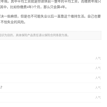
缴费年限。其中平均工资就是你退休前一整年的平均工资，而缴费年限只
其中，比如你缴费4年3个月，那么只会算4年。
决一些麻烦，但是也不可能失业以后一直靠这个维持生活。自己也要
，不怕失业的风险。
知识为目的，具体保险产品责任请以保险合同条款为准。
人气
人气
人气
吗？
人气
人气