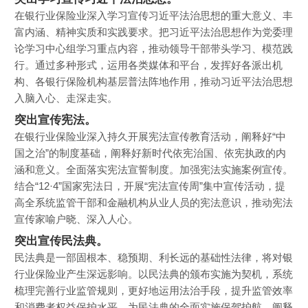
在银行业保险业深入学习宣传习近平法治思想的重大意义、丰
富内涵、精神实质和实践要求。把习近平法治思想作为党委理
论学习中心组学习重点内容，推动领导干部带头学习、模范践
行。通过多种形式，运用各类媒体和平台，发挥好各派出机
构、各银行保险机构基层普法阵地作用，推动习近平法治思想
入脑入心、走深走实。
突出宣传宪法。
在银行业保险业深入持久开展宪法宣传教育活动，阐释好“中
国之治”的制度基础，阐释好新时代依宪治国、依宪执政的内
涵和意义。全面落实宪法宣誓制度。加强宪法实施案例宣传。
结合“12·4”国家宪法日，开展“宪法宣传周”集中宣传活动，提
高全系统监管干部和金融机构从业人员的宪法意识，推动宪法
宣传家喻户晓、深入人心。
突出宣传民法典。
民法典是一部固根本、稳预期、利长远的基础性法律，将对银
行业保险业产生深远影响。以民法典的颁布实施为契机，系统
梳理完善行业监管规则，更好地运用法治手段，提升监管效率
和消费者权益保护水平，为民法典的全面实施保驾护航。阐释