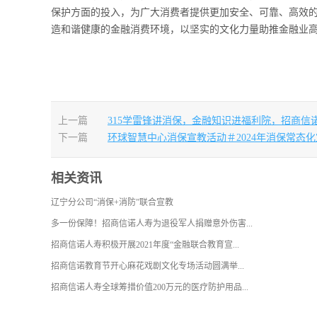
保护方面的投入，为广大消费者提供更加安全、可靠、高效
造和谐健康的金融消费环境，以坚实的文化力量助推金融业
上一篇
315学雷锋讲消保，金融知识进福利院，招商信
下一篇
环球智慧中心消保宣教活动＃2024年消保常态化
相关资讯
辽宁分公司“消保+消防”联合宣教
多一份保障！招商信诺人寿为退役军人捐赠意外伤害...
招商信诺人寿积极开展2021年度“金融联合教育宣...
招商信诺教育节开心麻花戏剧文化专场活动圆满举...
招商信诺人寿全球筹措价值200万元的医疗防护用品...