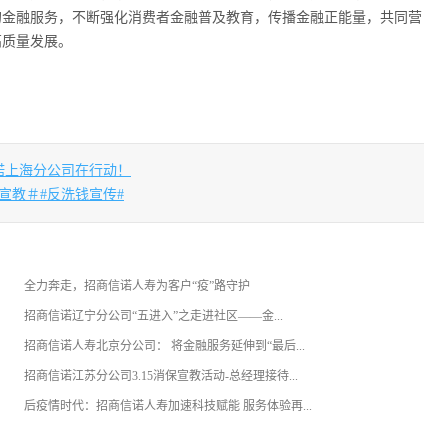
的金融服务，不断强化消费者金融普及教育，传播金融正能量，共同营
高质量发展。
诺上海分公司在行动！
宣教＃#反洗钱宣传#
全力奔走，招商信诺人寿为客户“疫”路守护
招商信诺辽宁分公司“五进入”之走进社区——金...
招商信诺人寿北京分公司： 将金融服务延伸到“最后...
招商信诺江苏分公司3.15消保宣教活动-总经理接待...
后疫情时代：招商信诺人寿加速科技赋能 服务体验再...