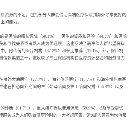
医疗资源的不足，包括部分人群会借助高端医疗保险到海外寻求更好的
务上的能力。
是医院的擅长领域（50.1%）、医生的资质和经验（44.3%）和医院
立医院和寻找关系或者熟人成为优选项，这也反映了高净值人群希望获取
除传统的医疗机构（37.2%）和亲朋推荐（31.1%）外，保险机
三大最信赖渠道之一，这反映了专业保险机构在医疗资源整合和服务能力
海外大病医疗（27.7%）、海外旅游医疗（18.7%）和海外慢性病医
群也在担心国外期间的生活翻译陪同及护工陪同安排（56.4%）以及
断（61.7%），重大疾病得以费用保障（59.9%）以及享受更优
健康管理服务成为人们购置健康险时的一大考虑因素，近9成人愿意为增值服