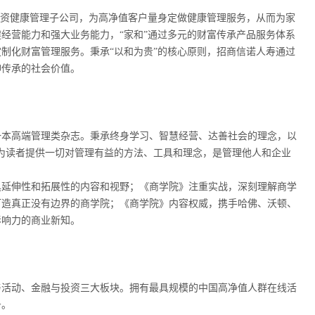
全资健康管理子公司，为高净值客户量身定做健康管理服务，从而为家
经营能力和强大业务能力，“家和”通过多元的财富传承产品服务体系
制化财富管理服务。秉承“以和为贵”的核心原则，招商信诺人寿通过
神传承的社会价值。
的一本高端管理类杂志。秉承终身学习、智慧经营、达善社会的理念，以
。为读者提供一切对管理有益的方法、工具和理念，是管理他人和企业
具延伸性和拓展性的内容和视野；《商学院》注重实战，深刻理解商学
打造真正没有边界的商学院；《商学院》内容权威，携手哈佛、沃顿、
影响力的商业新知。
与活动、金融与投资三大板块。拥有最具规模的中国高净值人群在线活
务。