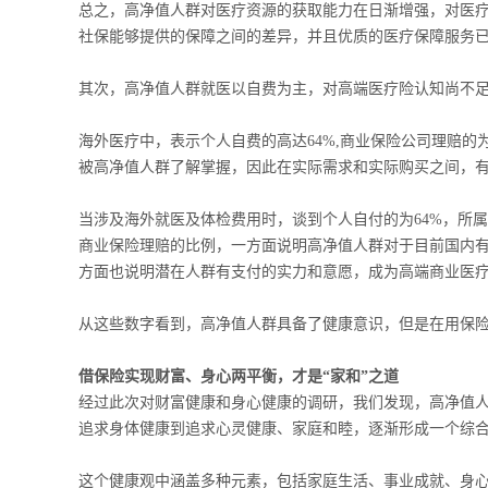
总之，高净值人群对医疗资源的获取能力在日渐增强，对医
社保能够提供的保障之间的差异，并且优质的医疗保障服务
其次，高净值人群就医以自费为主，对高端医疗险认知尚不
海外医疗中，表示个人自费的高达64%,商业保险公司理赔的
被高净值人群了解掌握，因此在实际需求和实际购买之间，
当涉及海外就医及体检费用时，谈到个人自付的为64%，所属企
商业保险理赔的比例，一方面说明高净值人群对于目前国内
方面也说明潜在人群有支付的实力和意愿，成为高端商业医
从这些数字看到，高净值人群具备了健康意识，但是在用保
借保险实现财富、身心两平衡，才是
“
家和
”
之道
经过此次对财富健康和身心健康的调研，我们发现，高净值人
追求身体健康到追求心灵健康、家庭和睦，逐渐形成一个综
这个健康观中涵盖多种元素，包括家庭生活、事业成就、身