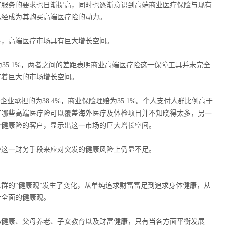
疗服务的要求也日渐提高，同时也逐渐意识到高端商业医疗保险与现有
已经成为其购买高端医疗险的动力。
足，高端医疗市场具有巨大增长空间。
为35.1%，两者之间的差距表明商业高端医疗险这一保障工具并未完全
有着巨大的市场增长空间。
业承担的为38.4%，商业保险理赔为35.1%。个人支付人群比例高于
有哪些高端医疗险可以覆盖海外医疗及体检项目并不知晓得太多，另一
疗健康险的客户，显示出这一市场的巨大增长空间。
险这一财务手段来应对突发的健康风险上仍显不足。
群的“健康观”发生了变化，从单纯追求财富富足到追求身体健康，从
合全面的健康观。
心健康、父母养老、子女教育以及财富健康，只有当各方面平衡发展