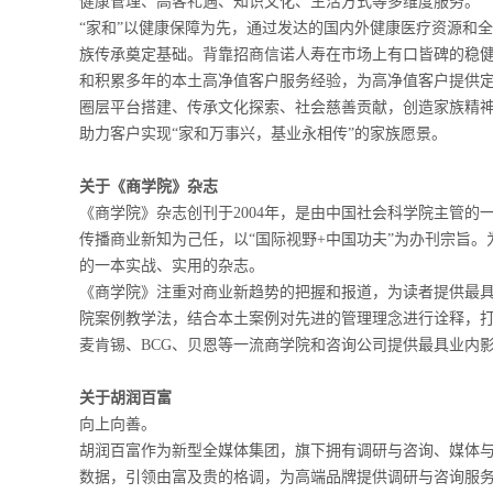
健康管理、高客礼遇、知识文化、生活方式等多维度服务。
“家和”以健康保障为先，通过发达的国内外健康医疗资源和
族传承奠定基础。背靠招商信诺人寿在市场上有口皆碑的稳健
和积累多年的本土高净值客户服务经验，为高净值客户提供定
圈层平台搭建、传承文化探索、社会慈善贡献，创造家族精
助力客户实现“家和万事兴，基业永相传”的家族愿景。
关于《商学院》
杂志
《商学院》杂志创刊于2004年，是由中国社会科学院主管
传播商业新知为己任，以“国际视野+中国功夫”为办刊宗旨
的一本实战、实用的杂志。
《商学院》注重对商业新趋势的把握和报道，为读者提供最
院案例教学法，结合本土案例对先进的管理理念进行诠释，
麦肯锡、BCG、贝恩等一流商学院和咨询公司提供最具业内
关于胡润百富
向上向善。
胡润百富作为新型全媒体集团，旗下拥有调研与咨询、媒体
数据，引领由富及贵的格调，为高端品牌提供调研与咨询服